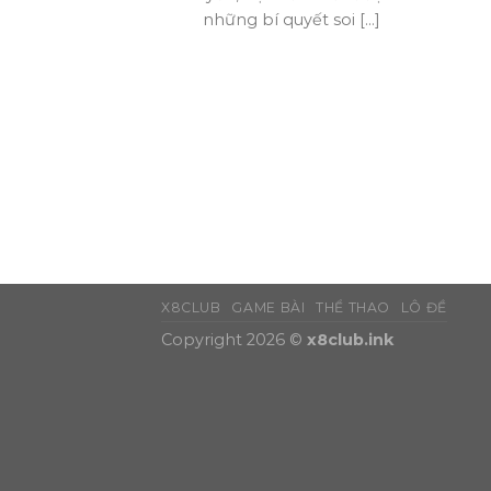
những bí quyết soi [...]
X8CLUB
GAME BÀI
THỂ THAO
LÔ ĐỀ
Copyright 2026 ©
x8club.ink