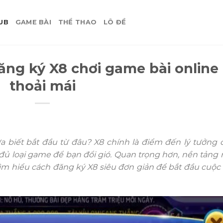
UB
GAME BÀI
THỂ THAO
LÔ ĐỀ
ng ký X8 chơi game bài online
thoải mái
biết bắt đầu từ đâu? X8 chính là điểm đến lý tưởng 
đủ loại game để bạn đổi gió. Quan trọng hơn, nền tảng 
ìm hiểu cách đăng ký X8 siêu đơn giản để bắt đầu cuộc 