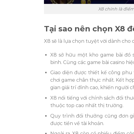
X8 chính là điểm
Tại sao nên chọn X8 đ
X8 sẽ là lựa chọn tuyệt vời dành cho 
X8 sở hữu một kho game bài đồ s
binh. Cùng các game bài casino hiện
Giao diện được thiết kế công phu 
chơi game chân thực nhất. Kết hợ
gian giải trí đỉnh cao, khiến người
X8 nổi tiếng với chính sách đổi th
thuộc top cao nhất thị trường.
Quy trình đổi thưởng cũng đơn gi
được tiền về tài khoản.
Ngoài ra, X8 còn có nhiều điểm c