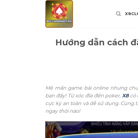
Chuyển
đến
X8CL
nội
dung
Hướng dẫn cách đă
Mê mẩn game bài online nhưng chưa 
bạn đấy! Từ xóc đĩa đến poker,
X8
có 
cực kỳ an toàn và dễ sử dụng. Cùng t
ngay thôi nào!