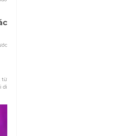
ác
ước
 từ
 di