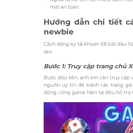
mật an toàn.
Hướng dẫn chi tiết c
newbie
Cách đăng ký tài khoản X8 bắt đầu hà
sau:
Bước 1: Truy cập trang chủ 
Bước đầu tiên, anh em cần truy cập 
nguồn uy tín để tránh các trang giả
động, cổng game hiện tại đều hỗ trợ t