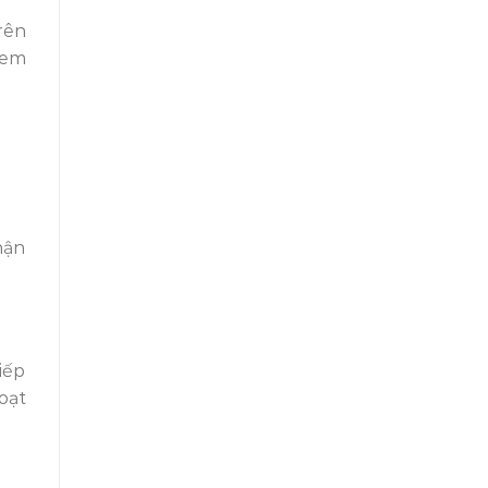
rên
 em
hận
iếp
oạt