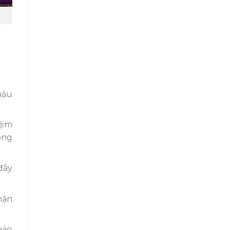
mậu
iệm
ông
đây
hận
bảo