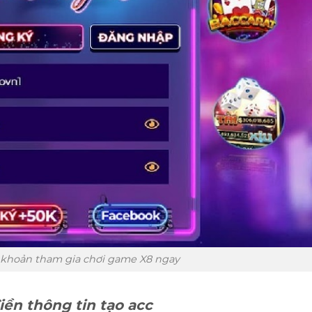
 khoản tham gia chơi game X8 ngay
iền thông tin tạo acc