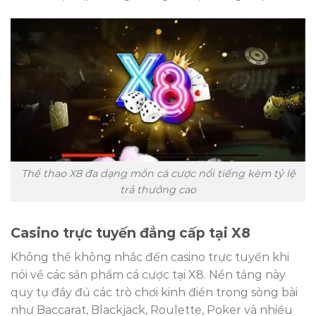
Thể thao X8 đa dạng môn cá cược nổi tiếng kèm tỷ lệ
trả thưởng cao
Casino trực tuyến đẳng cấp tại X8
Không thể không nhắc đến casino trực tuyến khi
nói về các sản phẩm cá cược tại X8. Nền tảng này
quy tụ đầy đủ các trò chơi kinh điển trong sòng bài
như Baccarat, Blackjack, Roulette, Poker và nhiều