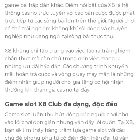
game bài hấp dẫn khác. Điểm nổi bật của X8 là hệ
thống casino trực tuyến với các bàn cược được phát
trực tiếp từ các sòng bài lớn trên thế giới. Người chơi
có thể trải nghiệm không khí sôi động và chuyên
nghiệp như đang ngồi tại sòng bài thực thụ.
X8 không chỉ tập trung vào việc tạo ra trải nghiệm
chân thực mà còn chú trọng đến việc mang lại
những ưu đãi hấp dẫn. Các chương trình khuyến
mãi, hoàn trả cược và vòng quay may mắn là những
điểm nhấn giúp người chơi gia tăng cơ hội nhận
thưởng khi tham gia casino tại đây.
Game slot X8 Club đa dạng, độc đáo
Game slot luôn thu hút đông đảo người chơi nhờ
vào lối chơi đơn giản nhưng vẫn đầy lôi cuốn. Tại X8,
bạn sẽ tìm thấy hàng trăm tựa game slot với các
chủ đề phong phú từ cổ điển đến hiện đại, từ văn