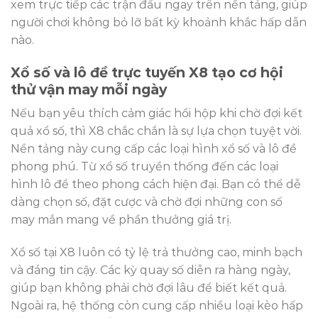
xem trực tiếp các trận đấu ngay trên nền tảng, giúp
người chơi không bỏ lỡ bất kỳ khoảnh khắc hấp dẫn
nào.
Xổ số và lô đề trực tuyến X8 tạo cơ hội
thử vận may mỗi ngày
Nếu bạn yêu thích cảm giác hồi hộp khi chờ đợi kết
quả xổ số, thì X8 chắc chắn là sự lựa chọn tuyệt vời.
Nền tảng này cung cấp các loại hình xổ số và lô đề
phong phú. Từ xổ số truyền thống đến các loại
hình lô đề theo phong cách hiện đại. Bạn có thể dễ
dàng chọn số, đặt cược và chờ đợi những con số
may mắn mang về phần thưởng giá trị.
Xổ số tại X8 luôn có tỷ lệ trả thưởng cao, minh bạch
và đáng tin cậy. Các kỳ quay số diễn ra hàng ngày,
giúp bạn không phải chờ đợi lâu để biết kết quả.
Ngoài ra, hệ thống còn cung cấp nhiều loại kèo hấp