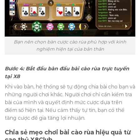
Bạn nên chọn bàn cược cào rùa phù hợp với kinh
nghiệm hiện tại của bản thân
Bước 4: Bắt đầu bàn đấu bài cào rùa trực tuyến
tại X8
Khi vào bàn, hệ thống sẽ tự động chia bài cho bạn và
những người chơi khác. Người chơi chỉ cần kiểm tra
bài của mình và quyết định mức cược dựa trên
điểm số hiện tại. Nếu cảm thấy tự tin, bạn có thể
tăng cược để gia tăng lợi nhuận.
Chia sẻ mẹo chơi bài cào rùa hiệu quả từ
cao thủ X8Club