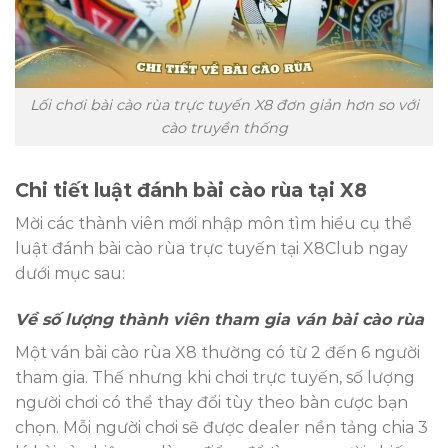
Lối chơi bài cào rùa trực tuyến X8 đơn giản hơn so với
cào truyền thống
Chi tiết luật đánh bài cào rùa tại X8
Mời các thành viên mới nhập môn tìm hiểu cụ thể
luật đánh bài cào rùa trực tuyến tại X8Club ngay
dưới mục sau:
Về số lượng thành viên tham gia ván bài cào rùa
Một ván bài cào rùa X8 thường có từ 2 đến 6 người
tham gia. Thế nhưng khi chơi trực tuyến, số lượng
người chơi có thể thay đổi tùy theo bàn cược bạn
chọn. Mỗi người chơi sẽ được dealer nền tảng chia 3