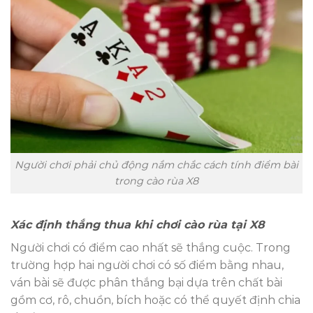
Người chơi phải chủ động nắm chắc cách tính điểm bài
trong cào rùa X8
Xác định thắng thua khi chơi cào rùa tại X8
Người chơi có điểm cao nhất sẽ thắng cuộc. Trong
trường hợp hai người chơi có số điểm bằng nhau,
ván bài sẽ được phân thắng bại dựa trên chất bài
gồm cơ, rô, chuồn, bích hoặc có thể quyết định chia