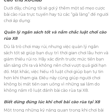
Dưới đây, chúng tôi sẽ gợi ý thêm một số mẹo cược
bài cào rùa trực tuyến hay từ các “già làng” để người
chơi áp dụng:
Quản lý ngân sách tốt và nắm chắc luật chơi cào
rùa X8
Dù là trò chơi may rủi, nhưng việc quản lý ngân
sách tốt sẽ giúp bạn duy trì thời gian chơi lâu hơn và
giảm thiểu rủi ro. Hãy xác định trước mức tiền bạn
sẵn sàng chi ra và không nên chơi vượt quá giới hạn
đó. Mặt khác, việc hiểu rõ luật chơi giúp bạn tự tin
hơn khi tham gia. Điều này cũng giúp người chơi
không bị mất tiền oan uổng vì những sai lầm do
không nắm rõ luật đánh bài cào rùa tại X8.
Biết dừng đúng lúc khi chơi bài cào rùa tại X8
Một trong những kỹ năng quan trọng khi chơi bài